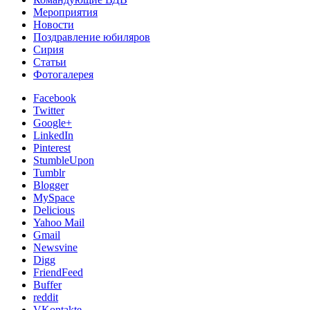
Мероприятия
Новости
Поздравление юбиляров
Сирия
Статьи
Фотогалерея
Facebook
Twitter
Google+
LinkedIn
Pinterest
StumbleUpon
Tumblr
Blogger
MySpace
Delicious
Yahoo Mail
Gmail
Newsvine
Digg
FriendFeed
Buffer
reddit
VKontakte