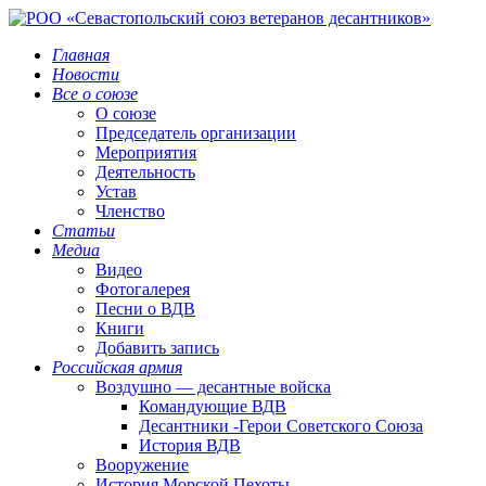
Главная
Новости
Все о союзе
О союзе
Председатель организации
Мероприятия
Деятельность
Устав
Членство
Статьи
Медиа
Видео
Фотогалерея
Песни о ВДВ
Книги
Добавить запись
Российская армия
Воздушно — десантные войска
Командующие ВДВ
Десантники -Герои Советского Союза
История ВДВ
Вооружение
История Морской Пехоты