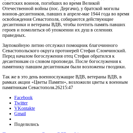
советских воинов, погибших во время Великой
Отечественной войны (пос. Дергачи), у братской могилы
воинов-десантников, павших в апреле-мае 1944 года во время
освобождения Севастополя, собираются действующие
десантники и ветераны ВДВ, чтобы почтить память павших
героев и помолиться об упокоении их душ в селениях
праведных.
Заупокойную литию отслужил помощник благочинного
Севастопольского округа протоиерей Стефан Сломчинский.
Перед началом богослужения отец Стефан обратился к
десантникам со словом проповеди. После богослужения к
памятнику павшим десантникам были возложены гвоздики.
Так же в это день военнослужащие ВДВ, ветераны ВДВ, в
рамках акции «Цветы Памяти», возложили цветы к военным
памятникам Севастополя.
262
15:47
Facebook
Twitter
VKontakte
Gmail
Поделились