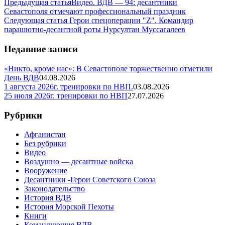
Предыдущая статья
Видео. ВДВ — 94: десантники
Севастополя отмечают профессиональный праздник
Следующая статья
Герои спецоперации "Z". Командир
парашютно-десантной роты Нурсултан Муссагалеев
Недавние записи
«Никто, кроме нас»: В Севастополе торжественно отметили
День ВДВ
04.08.2026
1 августа 2026г. тренировки по НВП.
03.08.2026
25 июля 2026г. тренировки по НВП
27.07.2026
Рубрики
Афганистан
Без рубрики
Видео
Воздушно — десантные войска
Вооружение
Десантники -Герои Советского Союза
Законодательство
История ВДВ
История Морской Пехоты
Книги
Командующие ВДВ