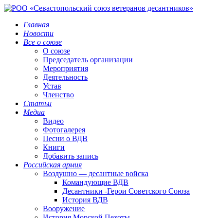
Главная
Новости
Все о союзе
О союзе
Председатель организации
Мероприятия
Деятельность
Устав
Членство
Статьи
Медиа
Видео
Фотогалерея
Песни о ВДВ
Книги
Добавить запись
Российская армия
Воздушно — десантные войска
Командующие ВДВ
Десантники -Герои Советского Союза
История ВДВ
Вооружение
История Морской Пехоты