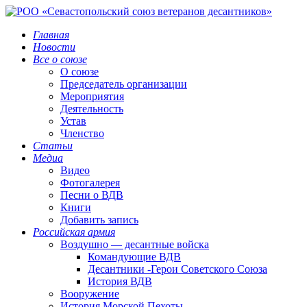
Главная
Новости
Все о союзе
О союзе
Председатель организации
Мероприятия
Деятельность
Устав
Членство
Статьи
Медиа
Видео
Фотогалерея
Песни о ВДВ
Книги
Добавить запись
Российская армия
Воздушно — десантные войска
Командующие ВДВ
Десантники -Герои Советского Союза
История ВДВ
Вооружение
История Морской Пехоты