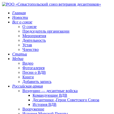
Главная
Новости
Все о союзе
О союзе
Председатель организации
Мероприятия
Деятельность
Устав
Членство
Статьи
Медиа
Видео
Фотогалерея
Песни о ВДВ
Книги
Добавить запись
Российская армия
Воздушно — десантные войска
Командующие ВДВ
Десантники -Герои Советского Союза
История ВДВ
Вооружение
История Морской Пехоты