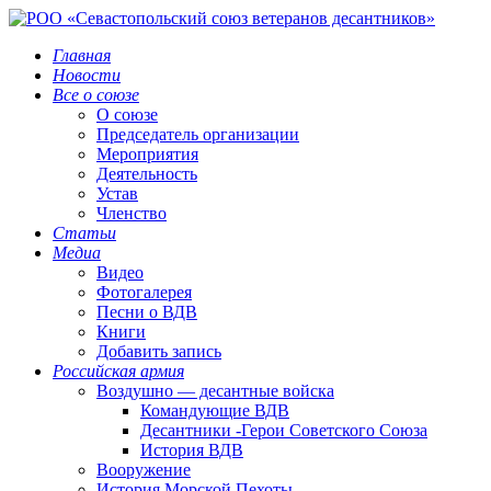
Главная
Новости
Все о союзе
О союзе
Председатель организации
Мероприятия
Деятельность
Устав
Членство
Статьи
Медиа
Видео
Фотогалерея
Песни о ВДВ
Книги
Добавить запись
Российская армия
Воздушно — десантные войска
Командующие ВДВ
Десантники -Герои Советского Союза
История ВДВ
Вооружение
История Морской Пехоты