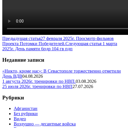
Предыдущая статья
27 февраля 2025г. Просмотр фильмов
Проекта Потомки Победителей.
Следующая статья
1 марта
2025г. День памяти 6пдр 104 гв пдп
Недавние записи
«Никто, кроме нас»: В Севастополе торжественно отметили
День ВДВ
04.08.2026
1 августа 2026г. тренировки по НВП.
03.08.2026
25 июля 2026г. тренировки по НВП
27.07.2026
Рубрики
Афганистан
Без рубрики
Видео
Воздушно — десантные войска