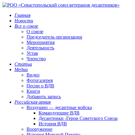
Главная
Новости
Все о союзе
О союзе
Председатель организации
Мероприятия
Деятельность
Устав
Членство
Статьи
Медиа
Видео
Фотогалерея
Песни о ВДВ
Книги
Добавить запись
Российская армия
Воздушно — десантные войска
Командующие ВДВ
Десантники -Герои Советского Союза
История ВДВ
Вооружение
История Морской Пехоты