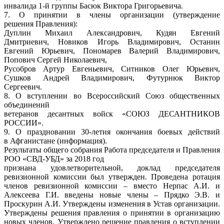
инвалида 1-й группы Басюк Виктора Григорьевича.
7. О принятии в члены организации (утверждение
решения Правления):
Дуплин Михаил Александрович, Кудян Евгений
Дмитриевич, Новиков Игорь Владимирович, Останин
Евгений Юрьевич, Пономарев Валерий Владимирович,
Попович Сергей Николаевич,
Русобров Артур Евгеньевич, Ситников Олег Юрьевич,
Сушков Андрей Владимирович, Футурнюк Виктор
Сергеевич.
8. О вступлении во Всероссийский Союз общественных
объединений
ветеранов десантных войск «СОЮЗ ДЕСАНТНИКОВ
РОССИИ».
9. О праздновании 30-летия окончания боевых действий
в Афганистане (информация).
Результаты общего собрания Работа председателя и Правления
РОО «СВД-УБД» за 2018 год
признана удовлетворительной, доклад председателя
ревизионной комиссии был утвержден. Проведена ротация
членов ревизионной комиссии – вместо Нерпас А.И. и
Алексеева Г.И. введены новые члены – Прядко Э.В. и
Проскурин А.И. Утверждены изменения в Устав организации.
Утверждены решения правления о принятии в организацию
новых членов. Утверждено решение правления о вступлении