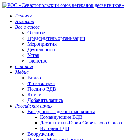
Главная
Новости
Все о союзе
О союзе
Председатель организации
Мероприятия
Деятельность
Устав
Членство
Статьи
Медиа
Видео
Фотогалерея
Песни о ВДВ
Книги
Добавить запись
Российская армия
Воздушно — десантные войска
Командующие ВДВ
Десантники -Герои Советского Союза
История ВДВ
Вооружение
История Морской Пехоты