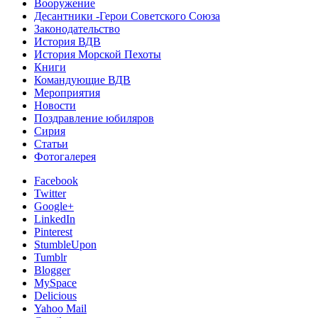
Вооружение
Десантники -Герои Советского Союза
Законодательство
История ВДВ
История Морской Пехоты
Книги
Командующие ВДВ
Мероприятия
Новости
Поздравление юбиляров
Сирия
Статьи
Фотогалерея
Facebook
Twitter
Google+
LinkedIn
Pinterest
StumbleUpon
Tumblr
Blogger
MySpace
Delicious
Yahoo Mail