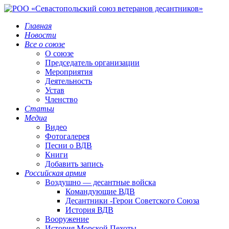
Главная
Новости
Все о союзе
О союзе
Председатель организации
Мероприятия
Деятельность
Устав
Членство
Статьи
Медиа
Видео
Фотогалерея
Песни о ВДВ
Книги
Добавить запись
Российская армия
Воздушно — десантные войска
Командующие ВДВ
Десантники -Герои Советского Союза
История ВДВ
Вооружение
История Морской Пехоты