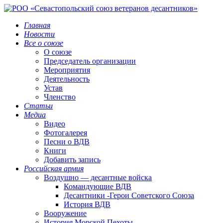
Главная
Новости
Все о союзе
О союзе
Председатель организации
Мероприятия
Деятельность
Устав
Членство
Статьи
Медиа
Видео
Фотогалерея
Песни о ВДВ
Книги
Добавить запись
Российская армия
Воздушно — десантные войска
Командующие ВДВ
Десантники -Герои Советского Союза
История ВДВ
Вооружение
История Морской Пехоты