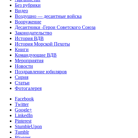
Без рубрики
Видео
Воздушно — десантные войска
Вооружение
Десантники -Герои Советского Союза
Законодательство
История ВДВ
История Морской Пехоты
Книги
Командующие ВДВ
Мероприятия
Новости
Поздравление юбиляров
Сирия
Статьи
Фотогалерея
Facebook
Twitter
Google+
LinkedIn
Pinterest
StumbleUpon
Tumblr
Blogger