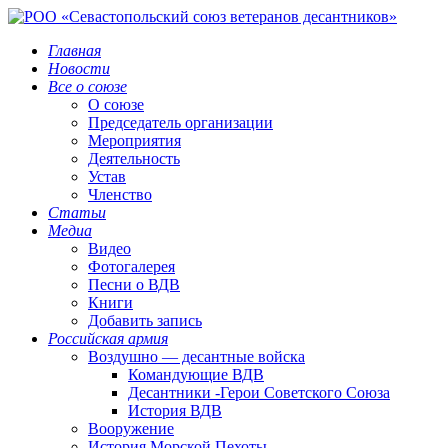
Главная
Новости
Все о союзе
О союзе
Председатель организации
Мероприятия
Деятельность
Устав
Членство
Статьи
Медиа
Видео
Фотогалерея
Песни о ВДВ
Книги
Добавить запись
Российская армия
Воздушно — десантные войска
Командующие ВДВ
Десантники -Герои Советского Союза
История ВДВ
Вооружение
История Морской Пехоты