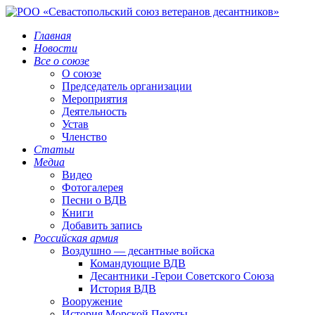
Главная
Новости
Все о союзе
О союзе
Председатель организации
Мероприятия
Деятельность
Устав
Членство
Статьи
Медиа
Видео
Фотогалерея
Песни о ВДВ
Книги
Добавить запись
Российская армия
Воздушно — десантные войска
Командующие ВДВ
Десантники -Герои Советского Союза
История ВДВ
Вооружение
История Морской Пехоты