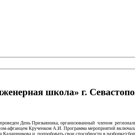
женерная школа» г. Севастоп
л проведен День Призывника, организованный членом регионал
раном-афганцем Крученком А.И. Программа мероприятий включала
а Калашникова и попробовать свои способности в разборке/сбо