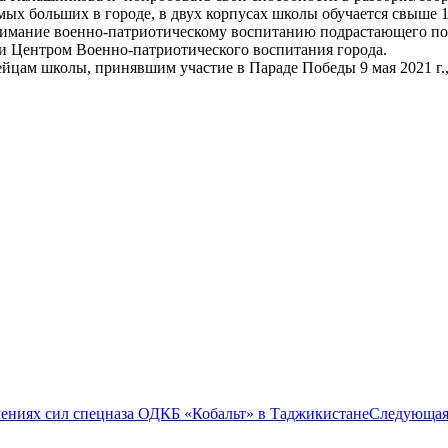
амых больших в городе, в двух корпусах школы обучается свыше 
 внимание военно-патриотическому воспитанию подрастающего п
и Центром Военно-патриотического воспитания города.
йцам школы, принявшим участие в Параде Победы 9 мая 2021 г
ениях сил спецназа ОДКБ «Кобальт» в Таджикистане
Следующая