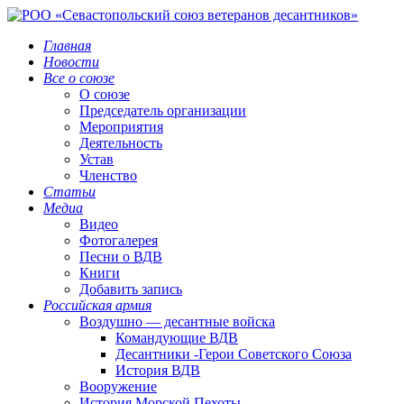
Главная
Новости
Все о союзе
О союзе
Председатель организации
Мероприятия
Деятельность
Устав
Членство
Статьи
Медиа
Видео
Фотогалерея
Песни о ВДВ
Книги
Добавить запись
Российская армия
Воздушно — десантные войска
Командующие ВДВ
Десантники -Герои Советского Союза
История ВДВ
Вооружение
История Морской Пехоты