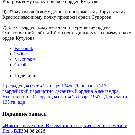
Костромскому полку присвоен орден Кутузова
6)237-му гвардейскому десантно-штурмовому Торуньскому
Краснознамённому полку присвоен орден Суворова
7)56-му гвардейскому десантно-штурмовому ордена
Отечественной войны 1-й степени Донскому казачьему полку
орден Кутузова.
Facebook
Twitter
VKontakte
Gmail
Поделились
Предыдущая статья
1 января 1945г. День части 317
гвардейский парашютно-десантный ордена Александра
Невского полк
Следующая статья
5 января 1945г. День части
105 гв. вдд
Недавние записи
«Никто, кроме нас»: В Севастополе торжественно отметили
День ВДВ
04.08.2026