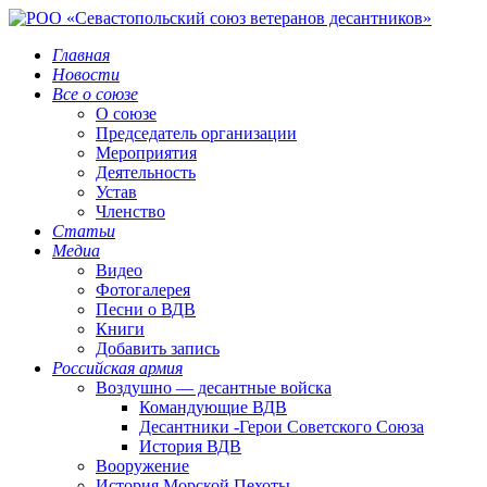
Главная
Новости
Все о союзе
О союзе
Председатель организации
Мероприятия
Деятельность
Устав
Членство
Статьи
Медиа
Видео
Фотогалерея
Песни о ВДВ
Книги
Добавить запись
Российская армия
Воздушно — десантные войска
Командующие ВДВ
Десантники -Герои Советского Союза
История ВДВ
Вооружение
История Морской Пехоты