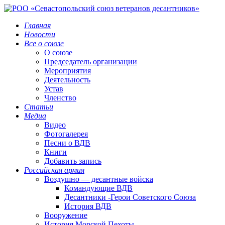
Главная
Новости
Все о союзе
О союзе
Председатель организации
Мероприятия
Деятельность
Устав
Членство
Статьи
Медиа
Видео
Фотогалерея
Песни о ВДВ
Книги
Добавить запись
Российская армия
Воздушно — десантные войска
Командующие ВДВ
Десантники -Герои Советского Союза
История ВДВ
Вооружение
История Морской Пехоты