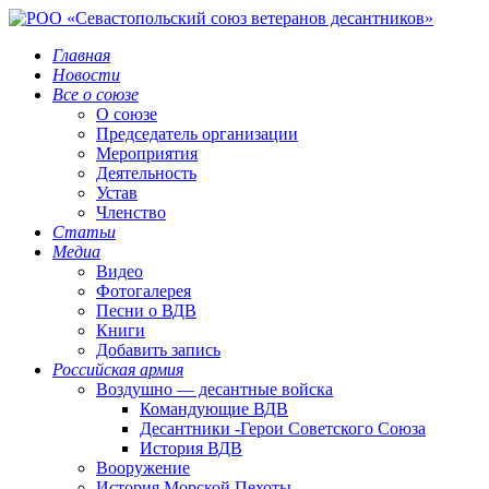
Главная
Новости
Все о союзе
О союзе
Председатель организации
Мероприятия
Деятельность
Устав
Членство
Статьи
Медиа
Видео
Фотогалерея
Песни о ВДВ
Книги
Добавить запись
Российская армия
Воздушно — десантные войска
Командующие ВДВ
Десантники -Герои Советского Союза
История ВДВ
Вооружение
История Морской Пехоты