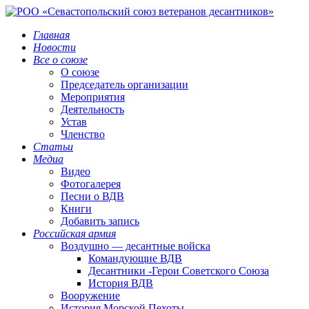
Главная
Новости
Все о союзе
О союзе
Председатель организации
Мероприятия
Деятельность
Устав
Членство
Статьи
Медиа
Видео
Фотогалерея
Песни о ВДВ
Книги
Добавить запись
Российская армия
Воздушно — десантные войска
Командующие ВДВ
Десантники -Герои Советского Союза
История ВДВ
Вооружение
История Морской Пехоты