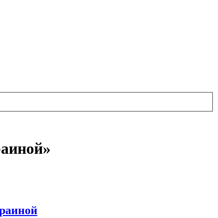
раиной»
краиной