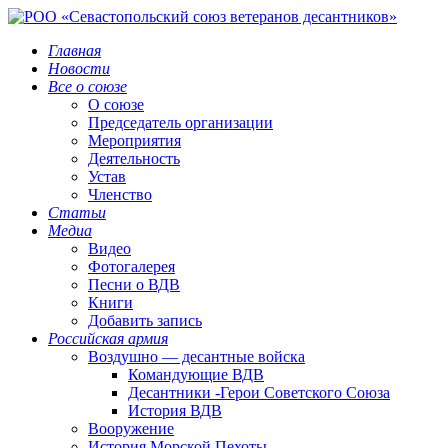
Главная
Новости
Все о союзе
О союзе
Председатель организации
Мероприятия
Деятельность
Устав
Членство
Статьи
Медиа
Видео
Фотогалерея
Песни о ВДВ
Книги
Добавить запись
Российская армия
Воздушно — десантные войска
Командующие ВДВ
Десантники -Герои Советского Союза
История ВДВ
Вооружение
История Морской Пехоты