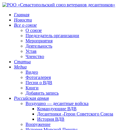
Главная
Новости
Все о союзе
О союзе
Председатель организации
Мероприятия
Деятельность
Устав
Членство
Статьи
Медиа
Видео
Фотогалерея
Песни о ВДВ
Книги
Добавить запись
Российская армия
Воздушно — десантные войска
Командующие ВДВ
Десантники -Герои Советского Союза
История ВДВ
Вооружение
История Морской Пехоты