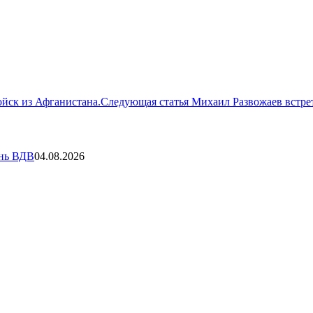
ойск из Афганистана.
Следующая статья
Михаил Развожаев встре
ень ВДВ
04.08.2026