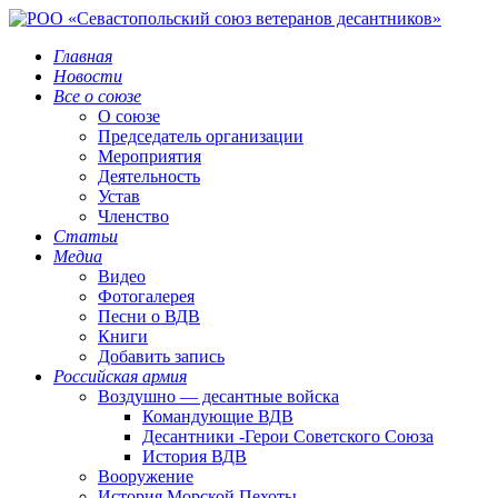
Главная
Новости
Все о союзе
О союзе
Председатель организации
Мероприятия
Деятельность
Устав
Членство
Статьи
Медиа
Видео
Фотогалерея
Песни о ВДВ
Книги
Добавить запись
Российская армия
Воздушно — десантные войска
Командующие ВДВ
Десантники -Герои Советского Союза
История ВДВ
Вооружение
История Морской Пехоты