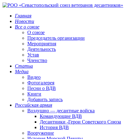
Главная
Новости
Все о союзе
О союзе
Председатель организации
Мероприятия
Деятельность
Устав
Членство
Статьи
Медиа
Видео
Фотогалерея
Песни о ВДВ
Книги
Добавить запись
Российская армия
Воздушно — десантные войска
Командующие ВДВ
Десантники -Герои Советского Союза
История ВДВ
Вооружение
История Морской Пехоты