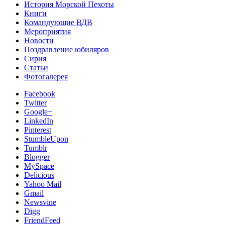
История Морской Пехоты
Книги
Командующие ВДВ
Мероприятия
Новости
Поздравление юбиляров
Сирия
Статьи
Фотогалерея
Facebook
Twitter
Google+
LinkedIn
Pinterest
StumbleUpon
Tumblr
Blogger
MySpace
Delicious
Yahoo Mail
Gmail
Newsvine
Digg
FriendFeed