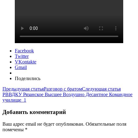
Facebook
Twitter
VKontakte
Gmail
Поделились
Предыдущая статья
Разговор с братом
Следующая статья
РВВДКУ Рязанское Высшее Воздушно Десантное Командное
училище_1
Добавить комментарий
Ваш адрес email не будет опубликован.
Обязательные поля
помечены
*