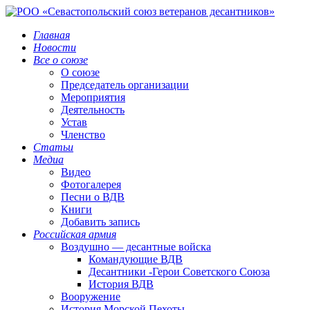
Главная
Новости
Все о союзе
О союзе
Председатель организации
Мероприятия
Деятельность
Устав
Членство
Статьи
Медиа
Видео
Фотогалерея
Песни о ВДВ
Книги
Добавить запись
Российская армия
Воздушно — десантные войска
Командующие ВДВ
Десантники -Герои Советского Союза
История ВДВ
Вооружение
История Морской Пехоты