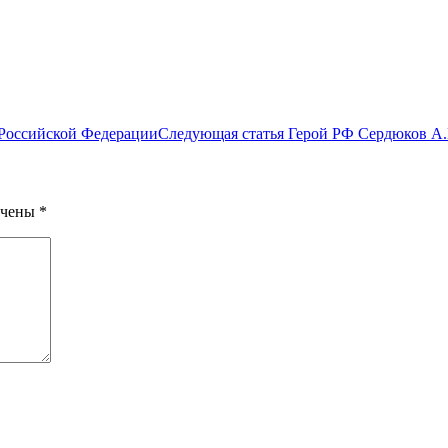
 Российской Федерации
Следующая статья
Герой РФ Сердюков А.
ечены
*