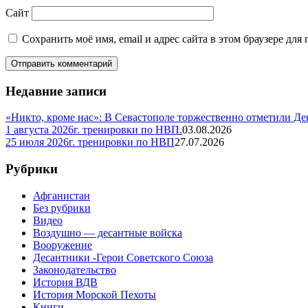
Сайт
Сохранить моё имя, email и адрес сайта в этом браузере д
Недавние записи
«Никто, кроме нас»: В Севастополе торжественно отметили Д
1 августа 2026г. тренировки по НВП.
03.08.2026
25 июля 2026г. тренировки по НВП
27.07.2026
Рубрики
Афганистан
Без рубрики
Видео
Воздушно — десантные войска
Вооружение
Десантники -Герои Советского Союза
Законодательство
История ВДВ
История Морской Пехоты
Книги