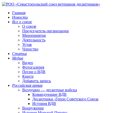
Главная
Новости
Все о союзе
О союзе
Председатель организации
Мероприятия
Деятельность
Устав
Членство
Статьи
Медиа
Видео
Фотогалерея
Песни о ВДВ
Книги
Добавить запись
Российская армия
Воздушно — десантные войска
Командующие ВДВ
Десантники -Герои Советского Союза
История ВДВ
Вооружение
История Морской Пехоты