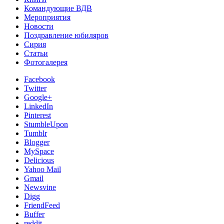
Командующие ВДВ
Мероприятия
Новости
Поздравление юбиляров
Сирия
Статьи
Фотогалерея
Facebook
Twitter
Google+
LinkedIn
Pinterest
StumbleUpon
Tumblr
Blogger
MySpace
Delicious
Yahoo Mail
Gmail
Newsvine
Digg
FriendFeed
Buffer
reddit