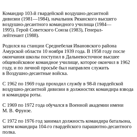
Командир 103-й гвардейской воздушно-десантной
дивизии (1981—1984), начальник Рязанского высшего
воздушно-десантного командного училища (1984—
1995). Герой Советского Союза (1983), Генерал-
лейтенант (1988).
Родился на станции Среднебелая Ивановского района
Амурской области 10 ноября 1939 года. В 1958 году после
окончания школы поступил в Дальневосточное высшее
общевойсковое командное училище, которое окончил в 1962
году, и по личной просьбе был направлен служить
в Воздушно-десантные войска.
С 1962 по 1969 года проходил службу в 98-й гвардейской
воздушно-десантной дивизии в должностях командира взвода
и командира роты.
С 1969 по 1972 года обучался в Военной академии имени
М. В. Фрунзе.
C 1972 по 1976 год занимал должность командира батальона,
затем командира 104-го гвардейского парашютно-десантного
полка.