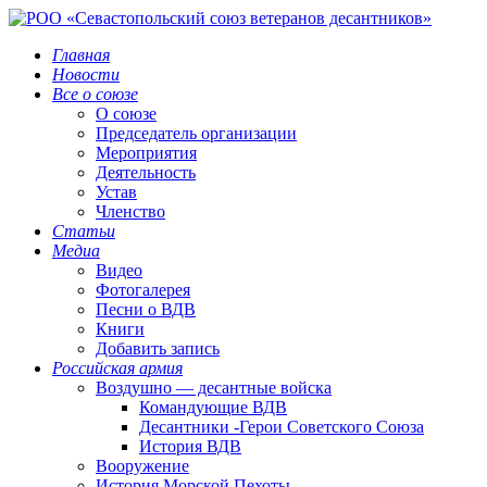
Главная
Новости
Все о союзе
О союзе
Председатель организации
Мероприятия
Деятельность
Устав
Членство
Статьи
Медиа
Видео
Фотогалерея
Песни о ВДВ
Книги
Добавить запись
Российская армия
Воздушно — десантные войска
Командующие ВДВ
Десантники -Герои Советского Союза
История ВДВ
Вооружение
История Морской Пехоты