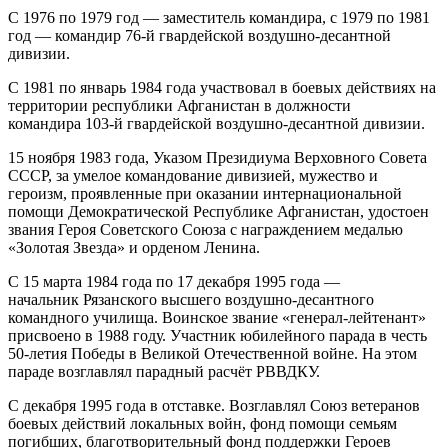
С 1976 по 1979 год — заместитель командира, с 1979 по 1981
год — командир 76-й гвардейской воздушно-десантной
дивизии.
С 1981 по январь 1984 года участвовал в боевых действиях на
территории республики Афганистан в должности
командира 103-й гвардейской воздушно-десантной дивизии.
15 ноября 1983 года, Указом Президиума Верховного Совета
СССР, за умелое командование дивизией, мужество и
героизм, проявленные при оказании интернациональной
помощи Демократической Республике Афганистан, удостоен
звания Героя Советского Союза с награждением медалью
«Золотая Звезда» и орденом Ленина.
С 15 марта 1984 года по 17 декабря 1995 года —
начальник Рязанского высшего воздушно-десантного
командного училища. Воинское звание «генерал-лейтенант»
присвоено в 1988 году. Участник юбилейного парада в честь
50-летия Победы в Великой Отечественной войне. На этом
параде возглавлял парадный расчёт РВВДКУ.
С декабря 1995 года в отставке. Возглавлял Союз ветеранов
боевых действий локальных войн, фонд помощи семьям
погибших, благотворительный фонд поддержки Героев