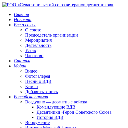
Главная
Новости
Все о союзе
О союзе
Председатель организации
Мероприятия
Деятельность
Устав
Членство
Статьи
Медиа
Видео
Фотогалерея
Песни о ВДВ
Книги
Добавить запись
Российская армия
Воздушно — десантные войска
Командующие ВДВ
Десантники -Герои Советского Союза
История ВДВ
Вооружение
История Морской Пехоты