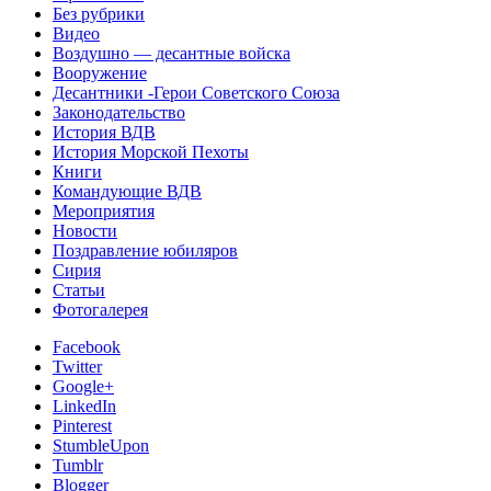
Без рубрики
Видео
Воздушно — десантные войска
Вооружение
Десантники -Герои Советского Союза
Законодательство
История ВДВ
История Морской Пехоты
Книги
Командующие ВДВ
Мероприятия
Новости
Поздравление юбиляров
Сирия
Статьи
Фотогалерея
Facebook
Twitter
Google+
LinkedIn
Pinterest
StumbleUpon
Tumblr
Blogger