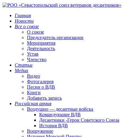
Главная
Новости
Все о союзе
О союзе
Председатель организации
Мероприятия
Деятельность
Устав
Членство
Статьи
Медиа
Видео
Фотогалерея
Песни о ВДВ
Книги
Добавить запись
Российская армия
Воздушно — десантные войска
Командующие ВДВ
Десантники -Герои Советского Союза
История ВДВ
Вооружение
История Морской Пехоты