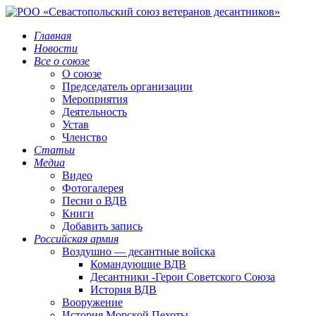
Главная
Новости
Все о союзе
О союзе
Председатель организации
Мероприятия
Деятельность
Устав
Членство
Статьи
Медиа
Видео
Фотогалерея
Песни о ВДВ
Книги
Добавить запись
Российская армия
Воздушно — десантные войска
Командующие ВДВ
Десантники -Герои Советского Союза
История ВДВ
Вооружение
История Морской Пехоты