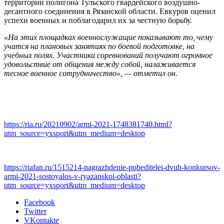
территории полигона Тульского гвардейского воздушно-
десантного соединения в Рязанской области. Евкуров оценил
успехи военных и поблагодарил их за честную борьбу.
«На этих площадках военнослужащие показывают то, чему
учатся на плановых занятиях по боевой подготовке, на
учебных полях. Участники соревнований получают огромное
удовольствие от общения между собой, налаживается
тесное военное сотрудничество», — отметил он.
https://ria.ru/20210902/armi-2021-1748381740.html?
utm_source=yxsport&utm_medium=desktop
https://riafan.ru/1515214-nagrazhdenie-pobeditelei-dvuh-konkursov-
armi-2021-sostoyalos-v-ryazanskoi-oblasti?
utm_source=yxsport&utm_medium=desktop
Facebook
Twitter
VKontakte