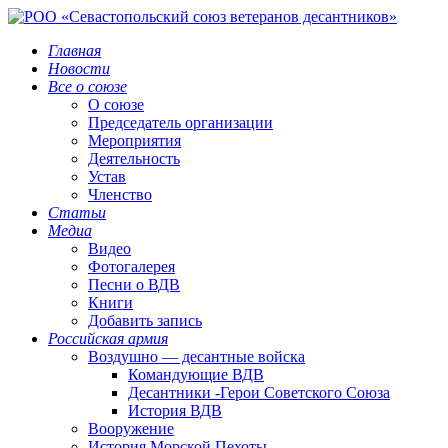
Главная
Новости
Все о союзе
О союзе
Председатель организации
Мероприятия
Деятельность
Устав
Членство
Статьи
Медиа
Видео
Фотогалерея
Песни о ВДВ
Книги
Добавить запись
Российская армия
Воздушно — десантные войска
Командующие ВДВ
Десантники -Герои Советского Союза
История ВДВ
Вооружение
История Морской Пехоты