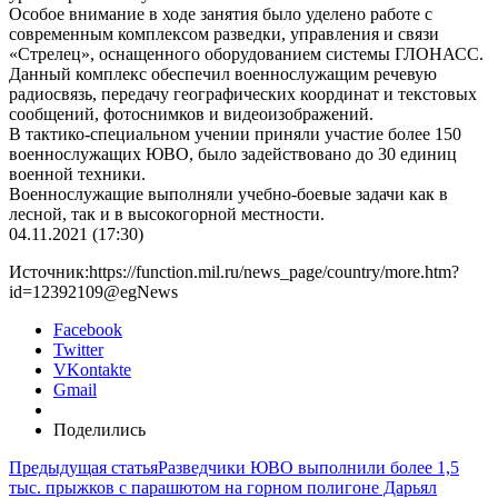
Особое внимание в ходе занятия было уделено работе с
современным комплексом разведки, управления и связи
«Стрелец», оснащенного оборудованием системы ГЛОНАСС.
Данный комплекс обеспечил военнослужащим речевую
радиосвязь, передачу географических координат и текстовых
сообщений, фотоснимков и видеоизображений.
В тактико-специальном учении приняли участие более 150
военнослужащих ЮВО, было задействовано до 30 единиц
военной техники.
Военнослужащие выполняли учебно-боевые задачи как в
лесной, так и в высокогорной местности.
04.11.2021 (17:30)
Источник:https://function.mil.ru/news_page/country/more.htm?
id=12392109@egNews
Facebook
Twitter
VKontakte
Gmail
Поделились
Предыдущая статья
Разведчики ЮВО выполнили более 1,5
тыс. прыжков с парашютом на горном полигоне Дарьял