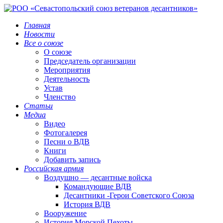
Главная
Новости
Все о союзе
О союзе
Председатель организации
Мероприятия
Деятельность
Устав
Членство
Статьи
Медиа
Видео
Фотогалерея
Песни о ВДВ
Книги
Добавить запись
Российская армия
Воздушно — десантные войска
Командующие ВДВ
Десантники -Герои Советского Союза
История ВДВ
Вооружение
История Морской Пехоты