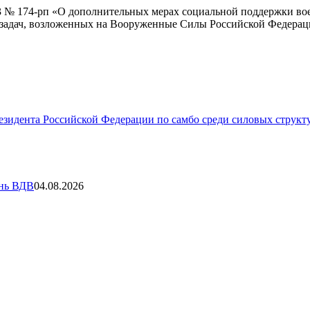
3 № 174-рп «О дополнительных мерах социальной поддержки во
адач, возложенных на Вооруженные Силы Российской Федераци
зидента Российской Федерации по самбо среди силовых структу
ень ВДВ
04.08.2026