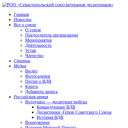
Главная
Новости
Все о союзе
О союзе
Председатель организации
Мероприятия
Деятельность
Устав
Членство
Статьи
Медиа
Видео
Фотогалерея
Песни о ВДВ
Книги
Добавить запись
Российская армия
Воздушно — десантные войска
Командующие ВДВ
Десантники -Герои Советского Союза
История ВДВ
Вооружение
История Морской Пехоты