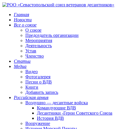
Главная
Новости
Все о союзе
О союзе
Председатель организации
Мероприятия
Деятельность
Устав
Членство
Статьи
Медиа
Видео
Фотогалерея
Песни о ВДВ
Книги
Добавить запись
Российская армия
Воздушно — десантные войска
Командующие ВДВ
Десантники -Герои Советского Союза
История ВДВ
Вооружение
История Морской Пехоты