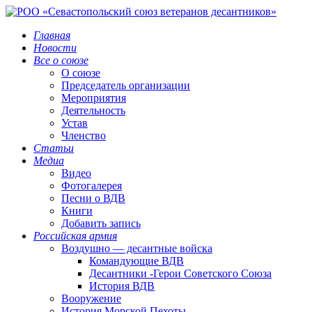
Главная
Новости
Все о союзе
О союзе
Председатель организации
Мероприятия
Деятельность
Устав
Членство
Статьи
Медиа
Видео
Фотогалерея
Песни о ВДВ
Книги
Добавить запись
Российская армия
Воздушно — десантные войска
Командующие ВДВ
Десантники -Герои Советского Союза
История ВДВ
Вооружение
История Морской Пехоты