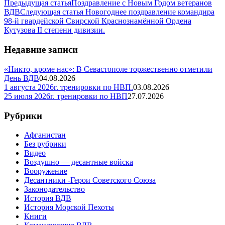
Предыдущая статья
Поздравление с Новым Годом ветеранов
ВДВ
Следующая статья
Новогоднее поздравление командира
98-й гвардейской Свирской Краснознамённой Ордена
Кутузова II степени дивизии.
Недавние записи
«Никто, кроме нас»: В Севастополе торжественно отметили
День ВДВ
04.08.2026
1 августа 2026г. тренировки по НВП.
03.08.2026
25 июля 2026г. тренировки по НВП
27.07.2026
Рубрики
Афганистан
Без рубрики
Видео
Воздушно — десантные войска
Вооружение
Десантники -Герои Советского Союза
Законодательство
История ВДВ
История Морской Пехоты
Книги