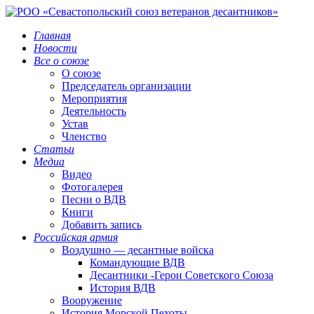
Главная
Новости
Все о союзе
О союзе
Председатель организации
Мероприятия
Деятельность
Устав
Членство
Статьи
Медиа
Видео
Фотогалерея
Песни о ВДВ
Книги
Добавить запись
Российская армия
Воздушно — десантные войска
Командующие ВДВ
Десантники -Герои Советского Союза
История ВДВ
Вооружение
История Морской Пехоты