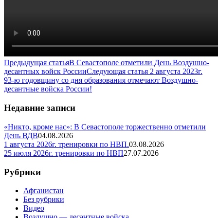
Предыдущая статья
В Севастополе отметили День Воздушно-
десантных войск России
Следующая статья
2 августа 2023г.
93-ю годовщину со дня образования отмечают Воздушно-
десантные войска России!
Недавние записи
«Никто, кроме нас»: В Севастополе торжественно отметили
День ВДВ
04.08.2026
1 августа 2026г. тренировки по НВП.
03.08.2026
25 июля 2026г. тренировки по НВП
27.07.2026
Рубрики
Афганистан
Без рубрики
Видео
Воздушно — десантные войска