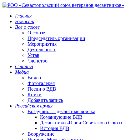
Главная
Новости
Все о союзе
О союзе
Председатель организации
Мероприятия
Деятельность
Устав
Членство
Статьи
Медиа
Видео
Фотогалерея
Песни о ВДВ
Книги
Добавить запись
Российская армия
Воздушно — десантные войска
Командующие ВДВ
Десантники -Герои Советского Союза
История ВДВ
Вооружение
История Морской Пехоты