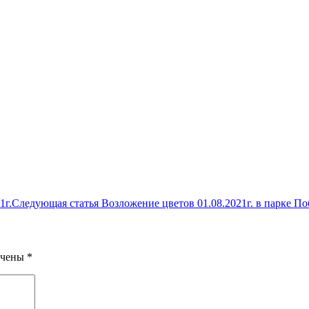
1г.
Следующая статья
Возложение цветов 01.08.2021г. в парке П
ечены
*