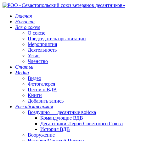
Главная
Новости
Все о союзе
О союзе
Председатель организации
Мероприятия
Деятельность
Устав
Членство
Статьи
Медиа
Видео
Фотогалерея
Песни о ВДВ
Книги
Добавить запись
Российская армия
Воздушно — десантные войска
Командующие ВДВ
Десантники -Герои Советского Союза
История ВДВ
Вооружение
История Морской Пехоты