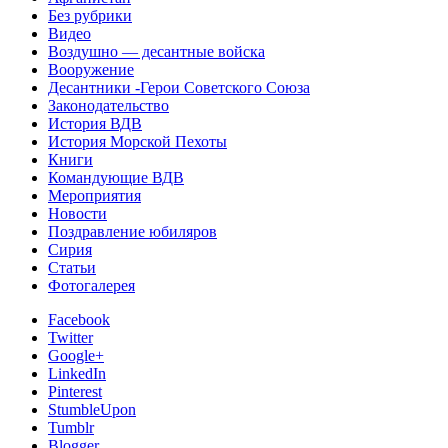
Без рубрики
Видео
Воздушно — десантные войска
Вооружение
Десантники -Герои Советского Союза
Законодательство
История ВДВ
История Морской Пехоты
Книги
Командующие ВДВ
Мероприятия
Новости
Поздравление юбиляров
Сирия
Статьи
Фотогалерея
Facebook
Twitter
Google+
LinkedIn
Pinterest
StumbleUpon
Tumblr
Blogger