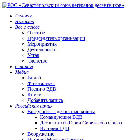
Главная
Новости
Все о союзе
О союзе
Председатель организации
Мероприятия
Деятельность
Устав
Членство
Статьи
Медиа
Видео
Фотогалерея
Песни о ВДВ
Книги
Добавить запись
Российская армия
Воздушно — десантные войска
Командующие ВДВ
Десантники -Герои Советского Союза
История ВДВ
Вооружение
История Морской Пехоты