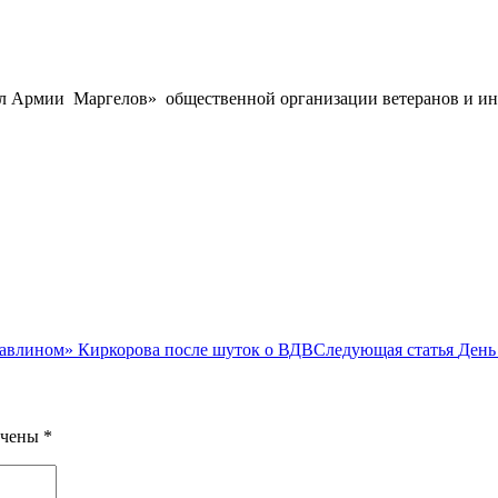
ал Армии Маргелов» общественной организации ветеранов и и
павлином» Киркорова после шуток о ВДВ
Следующая статья
День
ечены
*