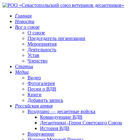
Главная
Новости
Все о союзе
О союзе
Председатель организации
Мероприятия
Деятельность
Устав
Членство
Статьи
Медиа
Видео
Фотогалерея
Песни о ВДВ
Книги
Добавить запись
Российская армия
Воздушно — десантные войска
Командующие ВДВ
Десантники -Герои Советского Союза
История ВДВ
Вооружение
История Морской Пехоты