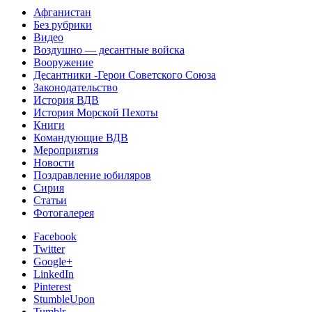
Афганистан
Без рубрики
Видео
Воздушно — десантные войска
Вооружение
Десантники -Герои Советского Союза
Законодательство
История ВДВ
История Морской Пехоты
Книги
Командующие ВДВ
Мероприятия
Новости
Поздравление юбиляров
Сирия
Статьи
Фотогалерея
Facebook
Twitter
Google+
LinkedIn
Pinterest
StumbleUpon
Tumblr