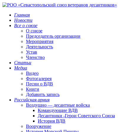
Главная
Новости
Все о союзе
О союзе
Председатель организации
Мероприятия
Деятельность
Устав
Членство
Статьи
Медиа
Видео
Фотогалерея
Песни о ВДВ
Книги
Добавить запись
Российская армия
Воздушно — десантные войска
Командующие ВДВ
Десантники -Герои Советского Союза
История ВДВ
Вооружение
История Морской Пехоты