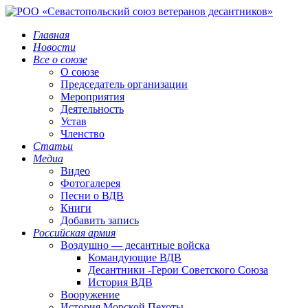
Главная
Новости
Все о союзе
О союзе
Председатель организации
Мероприятия
Деятельность
Устав
Членство
Статьи
Медиа
Видео
Фотогалерея
Песни о ВДВ
Книги
Добавить запись
Российская армия
Воздушно — десантные войска
Командующие ВДВ
Десантники -Герои Советского Союза
История ВДВ
Вооружение
История Морской Пехоты