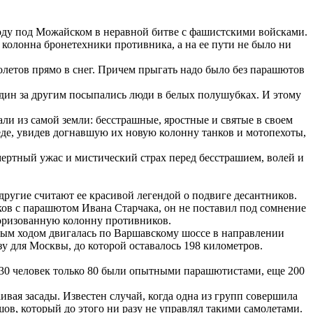
оду под Можайском в неравной битве с фашистскими войсками.
колонна бронетехники противника, а на ее пути не было ни
летов прямо в снег. Причем прыгать надо было без парашютов
один за другим посыпались люди в белых полушубках. И этому
ли из самой земли: бесстрашные, яростные и святые в своем
еде, увидев догнавшую их новую колонну танков и мотопехоты,
мертный ужас и мистический страх перед бесстрашием, волей и
другие считают ее красивой легендой о подвиге десантников.
жков с парашютом Ивана Старчака, он не поставил под сомнение
торизованную колонну противников.
ным ходом двигалась по Варшавскому шоссе в направлении
у для Москвы, до которой оставалось 198 километров.
 430 человек только 80 были опытными парашютистами, еще 200
вая засады. Известен случай, когда одна из групп совершила
шов, который до этого ни разу не управлял такими самолетами.