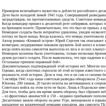
Примером величайшего мужества и доблести российского деса
Дело было холодной зимой 1941 года. Совершавший разведывате
заградотрядов, ни противотанковых средств. Советское команд
Когда командир пришел к десантной роте сибиряков, которых 
на бреющем полете. Примечательно, что это был не приказ, а п
Немецкие солдаты были неприятно удивлены, увидев низколетящ
потоку не было конца. Когда казалось, что немцы уничтожили 
Автор романа «Княжий остров» Юрий Сергеев так описывает эти
возмездии, неудержимые никаким оружием. Бой кипел и клокот
когда опять волна самолетов выползла из леса и из них хлыну
Немецкие колонны были уничтожены, только несколько броневи
духом русского солдата. После выяснилось, что при падении в 
Остальные приняли неравный бой».
Документальных подтверждений этой истории нет. Многие полаг
Однако, когда скептики спросили об этой истории известного 
реальность этой истории. Дело в том, что и он сам со своими
5 октября 1941 года наша советская разведка обнаружила 25-
Юхнова. 200 танков, 20 тысяч пехоты на автомашинах в сопро
Советских войск на этом пути не было. Лишь в Подольске име
Для того, чтобы дать им время занять оборону, был сброшен 
– из фронтовых авиачастей и 150 – недавно прибывшее пополне
Десантники заняли оборону на реке Угре, минировали и взрыва
нападение на захваченный немцами аэродром, два самолета ТБ-3