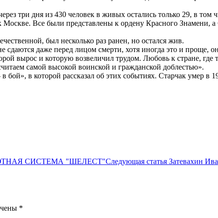
рез три дня из 430 человек в живых остались только 29, в том
 к Москве. Все были представлены к ордену Красного Знамени, 
чественной, был несколько раз ранен, но остался жив.
е сдаются даже перед лицом смерти, хотя иногда это и проще, он
торой вырос и которую возвеличил трудом. Любовь к стране, где 
 считаем самой высокой воинской и гражданской доблестью».
 бой», в которой рассказал об этих событиях. Старчак умер в 19
ЮТНАЯ СИСТЕМА "ШЕЛЕСТ"
Следующая статья
Затевахин Ив
ечены
*