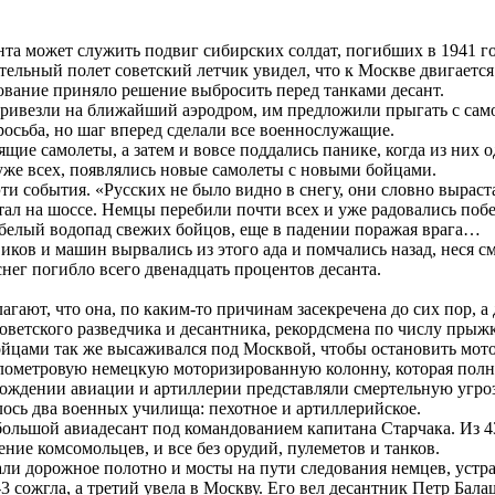
нта может служить подвиг сибирских солдат, погибших в 1941 г
льный полет советский летчик увидел, что к Москве двигается 
ование приняло решение выбросить перед танками десант.
привезли на ближайший аэродром, им предложили прыгать с само
росьба, но шаг вперед сделали все военнослужащие.
ие самолеты, а затем и вовсе поддались панике, когда из них 
уже всех, появлялись новые самолеты с новыми бойцами.
 события. «Русских не было видно в снегу, они словно выраста
ал на шоссе. Немцы перебили почти всех и уже радовались поб
л белый водопад свежих бойцов, еще в падении поражая врага…
ков и машин вырвались из этого ада и помчались назад, неся с
снег погибло всего двенадцать процентов десанта.
ают, что она, по каким-то причинам засекречена до сих пор, а 
советского разведчика и десантника, рекордсмена по числу пры
 бойцами так же высаживался под Москвой, чтобы остановить мо
километровую немецкую моторизированную колонну, которая пол
вождении авиации и артиллерии представляли смертельную угроз
лось два военных училища: пехотное и артиллерийское.
небольшой авиадесант под командованием капитана Старчака. Из
ние комсомольцев, и все без орудий, пулеметов и танков.
ли дорожное полотно и мосты на пути следования немцев, устраи
 сожгла, а третий увела в Москву. Его вел десантник Петр Бала