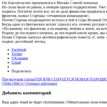
Он благополучно приземлился в Москве с пятой попытки.
Но силы были не равны, к немцам пришло подкрепление. Уже че
подмога. Погибли почти все, но не дали фашистам прорваться
фронтом, назвал Старчака «отчаянным командиром».
Потом Старчак неоднократно вступал в бой в годы Великой Оте
Когда один из британских коллег спросил его, почему русские н
«По-вашему, это фанатизм, а по-нашему, любовь к земле, на ко
Родину до последнего патрона, до последней капли крови, мы
Позже Старчак написал автобиографическую повесть «С неба – в
подвиг, достойный легенд.
Facebook
Twitter
VKontakte
Gmail
Поделились
Предыдущая статья
ДЛЯ ВДВ СОЗДАЕТСЯ НОВАЯ ПАРАШ
(1944-1946 гг.) Генерал-лейтенант
Добавить комментарий
Ваш адрес email не будет опубликован.
Обязательные поля пом