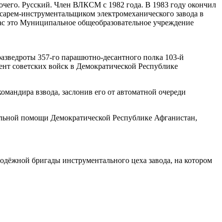
очего. Русский. Член ВЛКСМ с 1982 года. В 1983 году окончил
есарем-инструментальщиком электромеханического завода в
час это Муниципальное общеобразовательное учреждение
разведроты 357-го парашютно-десантного полка 103-й
ент советских войск в Демократической Республике
командира взвода, заслонив его от автоматной очереди
нальной помощи Демократической Республике Афганистан,
лодёжной бригады инструментального цеха завода, на котором