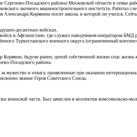
не Сергиево-Посадского района) Московской области в семье раб
ковского заочного машиностроительного института. Работал сл
мя Александра Корявина носит школа, в которой он учился. Сей
здушно-десантных войсках.
 войск в Афганистане, где служил наводчиком-оператором БМД 
ённого Туркестанского военного округа (ограниченный континг
др Корявин, будучи ранен, ценой собственной жизни спас жизнь 
иево-Посадского района.
а за мужество и отвагу, проявленные при оказании интернацио
своено звание Героя Советского Союза.
ски воинской части. Был зачислен в коллектив комсомольско-мо