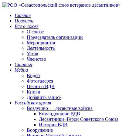
Главная
Новости
Все о союзе
О союзе
Председатель организации
Мероприятия
Деятельность
Устав
Членство
Статьи
Медиа
Видео
Фотогалерея
Песни о ВДВ
Книги
Добавить запись
Российская армия
Воздушно — десантные войска
Командующие ВДВ
Десантники -Герои Советского Союза
История ВДВ
Вооружение
История Морской Пехоты