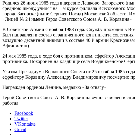
Родился 26 июня 1965 года в деревне Лешково, Загорского (ны
среднюю школу, учился на 1-м курсе филиала Всесоюзного Мос
городе Загорске (ныне Сергиев Посад) Московской области. И
«Лицей № 24 имени Героя Советского Союза А. В. Корявина»
В Советской Армии с ноября 1983 года. Службу проходил в Во
Был направлен в состав ограниченного контингента советских
воздушно-десантной дивизии в составе 40-й армии Краснознам
Афганистан).
24 мая 1985 года, в ходе боя с противником, ефрейтор Алексан
противника. Похоронен на кладбище села Воздвиженское Серг
Указом Президиума Верховного Совета от 25 октября 1985 год
ефрейтору Корявину Александру Владимировичу посмертно при
Награждён орденом Ленина, медалью «За отвагу».
Герой Советского Союза А. В. Корявин навечно зачислен в спи
работал.
Facebook
Twitter
VKontakte
Gmail