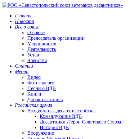
Главная
Новости
Все о союзе
О союзе
Председатель организации
Мероприятия
Деятельность
Устав
Членство
Статьи
Медиа
Видео
Фотогалерея
Песни о ВДВ
Книги
Добавить запись
Российская армия
Воздушно — десантные войска
Командующие ВДВ
Десантники -Герои Советского Союза
История ВДВ
Вооружение
История Морской Пехоты