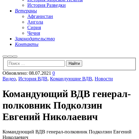
История Разведки
Ветераны
Афганистан
Ангола
Сирия
Чечня
Законодательство
Контакты
Найти
Больше
Главное
информации
меню
Обновлено:
08.07.2021
0
Видео
,
История ВДВ
,
Командующие ВДВ
,
Новости
Командующий ВДВ генерал-
полковник Подколзин
Евгений Николаевич
Командующий ВДВ генерал-полковник Подколзин Евгений
Николаевич