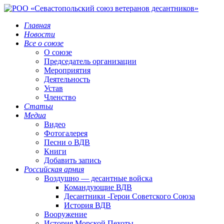
Главная
Новости
Все о союзе
О союзе
Председатель организации
Мероприятия
Деятельность
Устав
Членство
Статьи
Медиа
Видео
Фотогалерея
Песни о ВДВ
Книги
Добавить запись
Российская армия
Воздушно — десантные войска
Командующие ВДВ
Десантники -Герои Советского Союза
История ВДВ
Вооружение
История Морской Пехоты