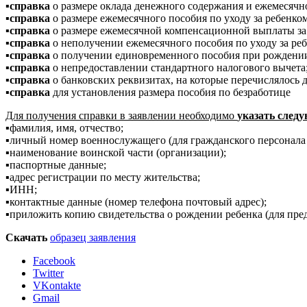
▪️
справка
о размере оклада денежного содержания и ежемесячно
▪️
справка
о размере ежемесячного пособия по уходу за ребенком
▪️
справка
о размере ежемесячной компенсационной выплаты за п
▪️
справка
о неполучении ежемесячного пособия по уходу за ребе
▪️
справка
о получении единовременного пособия при рождении
▪️
справка
о непредоставлении стандартного налогового вычета
▪️
справка
о банковских реквизитах, на которые перечислялось 
▪️
справка
для установления размера пособия по безработице
Для получения справки в заявлении необходимо
указать след
▪️фамилия, имя, отчество;
▪️личный номер военнослужащего (для гражданского персона
▪️наименование воинской части (организации);
▪️паспортные данные;
▪️адрес регистрации по месту жительства;
▪️ИНН;
▪️контактные данные (номер телефона почтовый адрес);
▪️приложить копию свидетельства о рождении ребенка (для пред
Скачать
образец заявления
Facebook
Twitter
VKontakte
Gmail