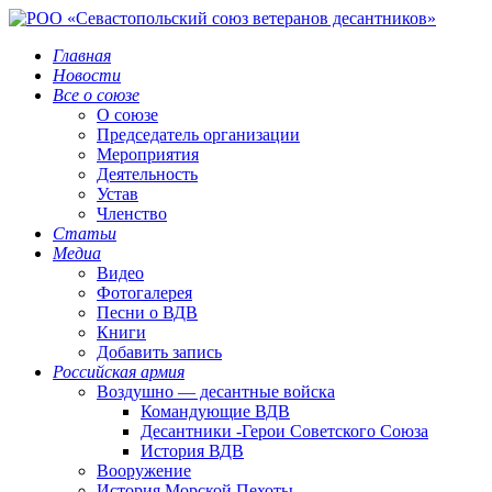
Главная
Новости
Все о союзе
О союзе
Председатель организации
Мероприятия
Деятельность
Устав
Членство
Статьи
Медиа
Видео
Фотогалерея
Песни о ВДВ
Книги
Добавить запись
Российская армия
Воздушно — десантные войска
Командующие ВДВ
Десантники -Герои Советского Союза
История ВДВ
Вооружение
История Морской Пехоты