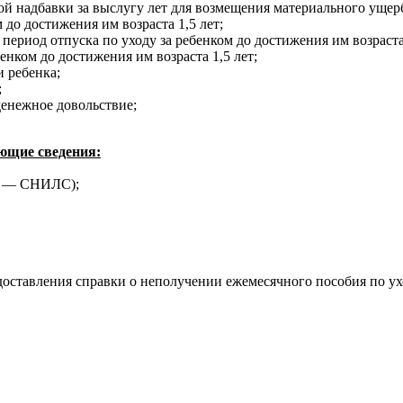
й надбавки за выслугу лет для возмещения материального ущер
 до достижения им возраста 1,5 лет;
ериод отпуска по уходу за ребенком до достижения им возраста 
нком до достижения им возраста 1,5 лет;
 ребенка;
;
денежное довольствие;
ующие сведения:
ла — СНИЛС);
оставления справки о неполучении ежемесячного пособия по уход