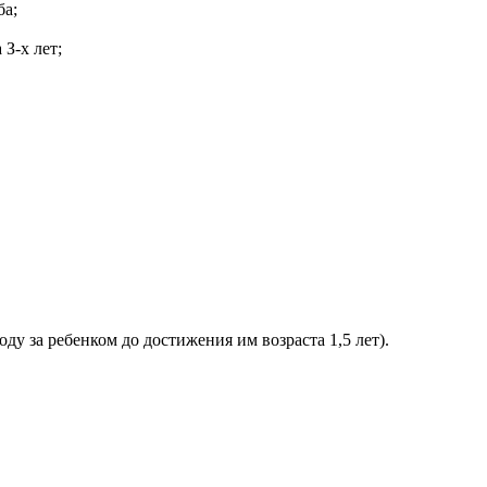
ба;
З-х лет;
у за ребенком до достижения им возраста 1,5 лет).