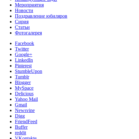
Мероприятия
Новости
Поздравление юбиляров
Сирия
Статьи
Фотогалерея
Facebook
Twitter
Google+
LinkedIn
Pinterest
StumbleUpon
Tumblr
Blogger
MySpace
Delicious
Yahoo Mail
Gmail
Newsvine
Digg
FriendFeed
Buffer
reddit
VKontakte