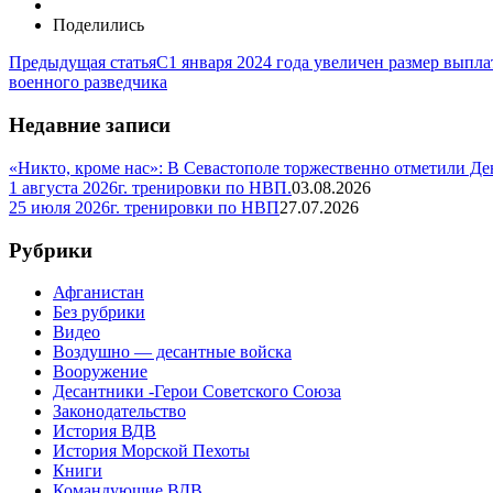
Поделились
Предыдущая статья
С1 января 2024 года увеличен размер выпл
военного разведчика
Недавние записи
«Никто, кроме нас»: В Севастополе торжественно отметили Д
1 августа 2026г. тренировки по НВП.
03.08.2026
25 июля 2026г. тренировки по НВП
27.07.2026
Рубрики
Афганистан
Без рубрики
Видео
Воздушно — десантные войска
Вооружение
Десантники -Герои Советского Союза
Законодательство
История ВДВ
История Морской Пехоты
Книги
Командующие ВДВ