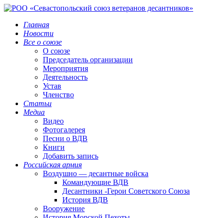
Главная
Новости
Все о союзе
О союзе
Председатель организации
Мероприятия
Деятельность
Устав
Членство
Статьи
Медиа
Видео
Фотогалерея
Песни о ВДВ
Книги
Добавить запись
Российская армия
Воздушно — десантные войска
Командующие ВДВ
Десантники -Герои Советского Союза
История ВДВ
Вооружение
История Морской Пехоты