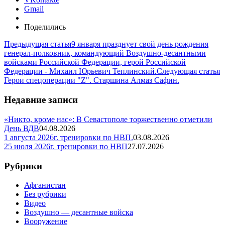
Gmail
Поделились
Предыдущая статья
9 января празднует свой день рождения
генерал-полковник, командующий Воздушно-десантными
войсками Российской Федерации, герой Российской
Федерации - Михаил Юрьевич Теплинский.
Следующая статья
Герои спецоперации "Z". Старшина Алмаз Сафин.
Недавние записи
«Никто, кроме нас»: В Севастополе торжественно отметили
День ВДВ
04.08.2026
1 августа 2026г. тренировки по НВП.
03.08.2026
25 июля 2026г. тренировки по НВП
27.07.2026
Рубрики
Афганистан
Без рубрики
Видео
Воздушно — десантные войска
Вооружение