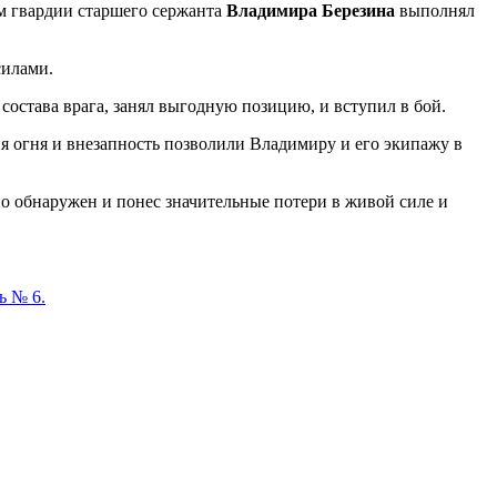
м гвардии старшего сержанта
Владимира Березина
выполнял
силами.
остава врага, занял выгодную позицию, и вступил в бой.
 огня и внезапность позволили Владимиру и его экипажу в
 обнаружен и понес значительные потери в живой силе и
ь № 6.