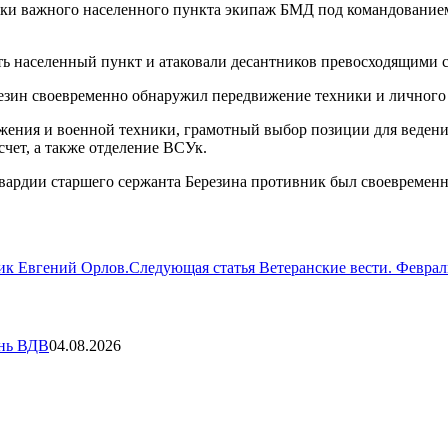
ески важного населенного пункта экипаж БМД под командование
ь населенный пункт и атаковали десантников превосходящими 
езин своевременно обнаружил передвижение техники и личного с
ения и военной техники, грамотный выбор позиции для ведения
чет, а также отделение ВСУк.
ардии старшего сержанта Березина противник был своевременно
чик Евгений Орлов.
Следующая статья
Ветеранские вести. Феврал
ень ВДВ
04.08.2026