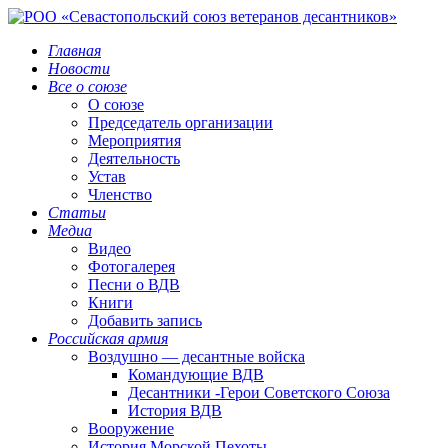
Главная
Новости
Все о союзе
О союзе
Председатель организации
Мероприятия
Деятельность
Устав
Членство
Статьи
Медиа
Видео
Фотогалерея
Песни о ВДВ
Книги
Добавить запись
Российская армия
Воздушно — десантные войска
Командующие ВДВ
Десантники -Герои Советского Союза
История ВДВ
Вооружение
История Морской Пехоты