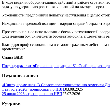
В ходе ведения оборонительных действий в районе стратегич
задачу по удержанию российских позиций на въезде в город.
Урконацисты предприняли попытку наступления с целью отбит
Находясь на передовой позиции, гвардии старший сержант Бер
Профессиональное использование боевых возможностей вооруж
ходе ведения боя уничтожить бронеавтомобиль, пулеметный рас
Благодаря профессиональным и самоотверженным действиям гв
бронетехнике.
Слава ВДВ!
Предыдущая статья
Герои спецоперации "Z". Снайпер - развед
Недавние записи
«Никто, кроме нас»: В Севастополе торжественно отметили Д
1 августа 2026г. тренировки по НВП.
03.08.2026
25 июля 2026г. тренировки по НВП
27.07.2026
Рубрики