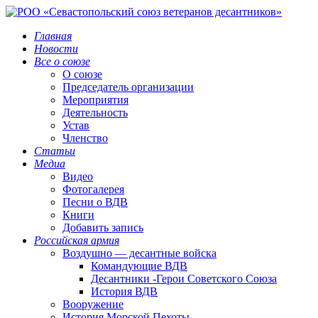
Главная
Новости
Все о союзе
О союзе
Председатель организации
Мероприятия
Деятельность
Устав
Членство
Статьи
Медиа
Видео
Фотогалерея
Песни о ВДВ
Книги
Добавить запись
Российская армия
Воздушно — десантные войска
Командующие ВДВ
Десантники -Герои Советского Союза
История ВДВ
Вооружение
История Морской Пехоты