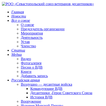
Главная
Новости
Все о союзе
О союзе
Председатель организации
Мероприятия
Деятельность
Устав
Членство
Статьи
Медиа
Видео
Фотогалерея
Песни о ВДВ
Книги
Добавить запись
Российская армия
Воздушно — десантные войска
Командующие ВДВ
Десантники -Герои Советского Союза
История ВДВ
Вооружение
История Морской Пехоты