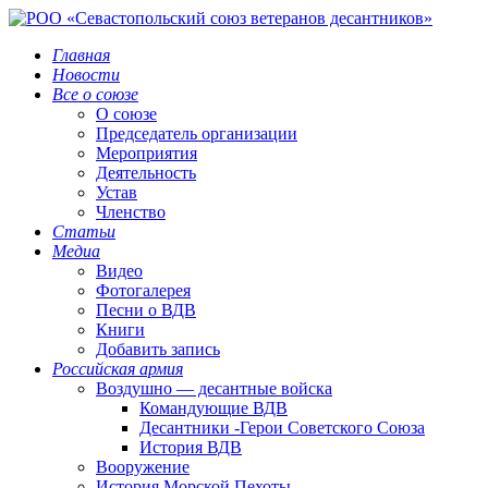
Главная
Новости
Все о союзе
О союзе
Председатель организации
Мероприятия
Деятельность
Устав
Членство
Статьи
Медиа
Видео
Фотогалерея
Песни о ВДВ
Книги
Добавить запись
Российская армия
Воздушно — десантные войска
Командующие ВДВ
Десантники -Герои Советского Союза
История ВДВ
Вооружение
История Морской Пехоты