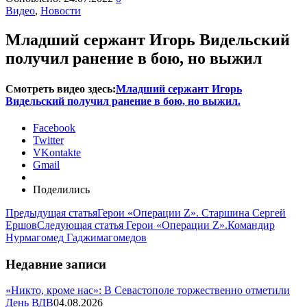
Видео
,
Новости
Младший сержант Игорь Видельский
получил ранение в бою, но выжил
Смотреть видео здесь:
Младший сержант Игорь
Видельский получил ранение в бою, но выжил.
Facebook
Twitter
VKontakte
Gmail
Поделились
Предыдущая статья
Герои «Операции Z». Старшина Сергей
Ершов
Следующая статья
Герои «Операции Z».Командир
Нурмагомед Гаджимагомедов
Недавние записи
«Никто, кроме нас»: В Севастополе торжественно отметили
День ВДВ
04.08.2026