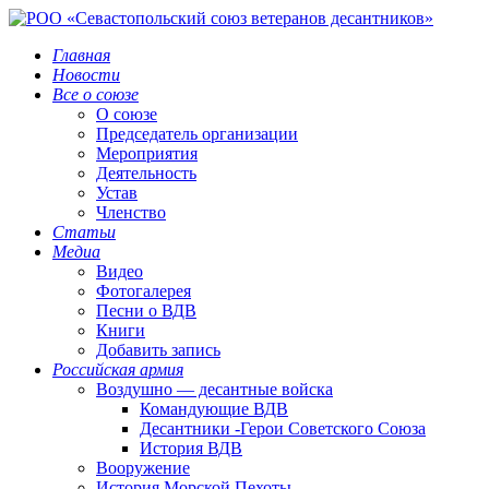
Главная
Новости
Все о союзе
О союзе
Председатель организации
Мероприятия
Деятельность
Устав
Членство
Статьи
Медиа
Видео
Фотогалерея
Песни о ВДВ
Книги
Добавить запись
Российская армия
Воздушно — десантные войска
Командующие ВДВ
Десантники -Герои Советского Союза
История ВДВ
Вооружение
История Морской Пехоты