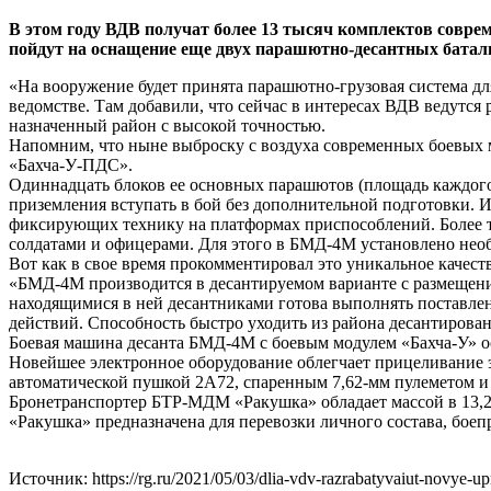
В этом году ВДВ получат более 13 тысяч комплектов совре
пойдут на оснащение еще двух парашютно-десантных бата
«На вооружение будет принята парашютно-грузовая система дл
ведомстве. Там добавили, что сейчас в интересах ВДВ ведутс
назначенный район с высокой точностью.
Напомним, что ныне выброску с воздуха современных боевых
«Бахча-У-ПДС».
Одиннадцать блоков ее основных парашютов (площадь каждого
приземления вступать в бой без дополнительной подготовки. 
фиксирующих технику на платформах приспособлений. Более т
солдатами и офицерами. Для этого в БМД-4М установлено необ
Вот как в свое время прокомментировал это уникальное каче
«БМД-4М производится в десантируемом варианте с размещение
находящимися в ней десантниками готова выполнять поставлен
действий. Способность быстро уходить из района десантирова
Боевая машина десанта БМД-4М с боевым модулем «Бахча-У» о
Новейшее электронное оборудование облегчает прицеливание 
автоматической пушкой 2А72, спаренным 7,62-мм пулеметом 
Бронетранспортер БТР-МДМ «Ракушка» обладает массой в 13,2 
«Ракушка» предназначена для перевозки личного состава, боеп
Источник: https://rg.ru/2021/05/03/dlia-vdv-razrabatyvaiut-novye-u