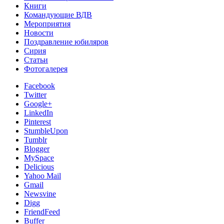
Книги
Командующие ВДВ
Мероприятия
Новости
Поздравление юбиляров
Сирия
Статьи
Фотогалерея
Facebook
Twitter
Google+
LinkedIn
Pinterest
StumbleUpon
Tumblr
Blogger
MySpace
Delicious
Yahoo Mail
Gmail
Newsvine
Digg
FriendFeed
Buffer