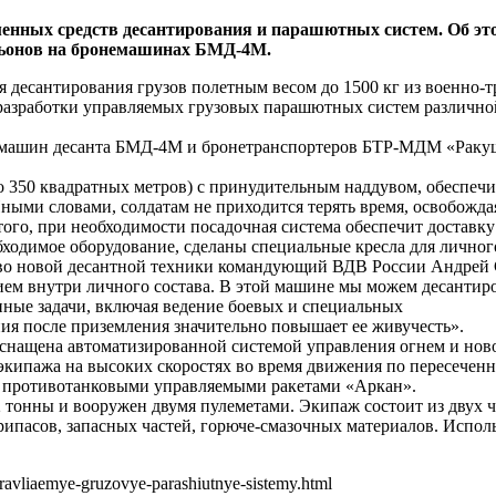
менных средств десантирования и парашютных систем. Об эт
льонов на бронемашинах БМД-4М.
я десантирования грузов полетным весом до 1500 кг из военно-
я разработки управляемых грузовых парашютных систем различн
 машин десанта БМД-4М и бронетранспортеров БТР-МДМ «Ракуш
 350 квадратных метров) с принудительным наддувом, обеспеч
Иными словами, солдатам не приходится терять время, освобожд
ого, при необходимости посадочная система обеспечит доставк
ходимое оборудование, сделаны специальные кресла для личного
ство новой десантной техники командующий ВДВ России Андрей
м внутри личного состава. В этой машине мы можем десантиров
ные задачи, включая ведение боевых и специальных
ния после приземления значительно повышает ее живучесть».
снащена автоматизированной системой управления огнем и нов
экипажа на высоких скоростях во время движения по пересечен
и противотанковыми управляемыми ракетами «Аркан».
тонны и вооружен двумя пулеметами. Экипаж состоит из двух че
рипасов, запасных частей, горюче-смазочных материалов. Испол
pravliaemye-gruzovye-parashiutnye-sistemy.html