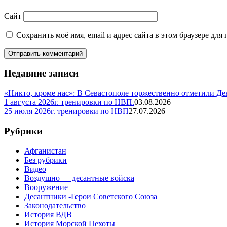
Сайт
Сохранить моё имя, email и адрес сайта в этом браузере д
Недавние записи
«Никто, кроме нас»: В Севастополе торжественно отметили Д
1 августа 2026г. тренировки по НВП.
03.08.2026
25 июля 2026г. тренировки по НВП
27.07.2026
Рубрики
Афганистан
Без рубрики
Видео
Воздушно — десантные войска
Вооружение
Десантники -Герои Советского Союза
Законодательство
История ВДВ
История Морской Пехоты