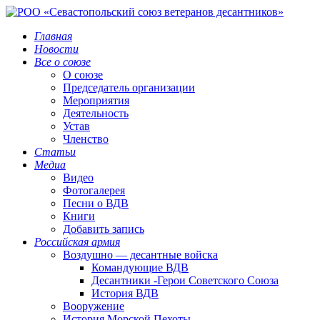
Главная
Новости
Все о союзе
О союзе
Председатель организации
Мероприятия
Деятельность
Устав
Членство
Статьи
Медиа
Видео
Фотогалерея
Песни о ВДВ
Книги
Добавить запись
Российская армия
Воздушно — десантные войска
Командующие ВДВ
Десантники -Герои Советского Союза
История ВДВ
Вооружение
История Морской Пехоты