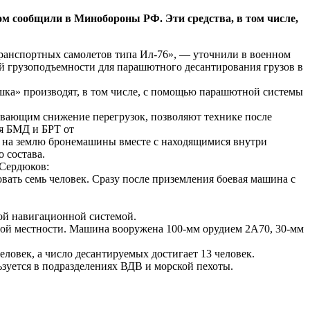
ом сообщили в Минобороны РФ. Эти средства, в том числе,
транспортных самолетов типа Ил-76», — уточнили в военном
ой грузоподъемности для парашютного десантирования грузов в
ка» производят, в том числе, с помощью парашютной системы
ивающим снижение перегрузок, позволяют технике после
ая БМД и БРТ от
у на землю бронемашины вместе с находящимися внутри
 состава.
 Сердюков:
ать семь человек. Сразу после приземления боевая машина с
ой навигационной системой.
ной местности. Машина вооружена 100-мм орудием 2А70, 30-мм
ловек, а число десантируемых достигает 13 человек.
ьзуется в подразделениях ВДВ и морской пехоты.