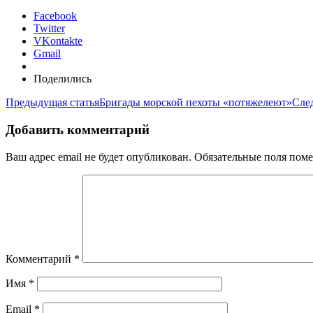
Facebook
Twitter
VKontakte
Gmail
Поделились
Предыдущая статья
Бригады морской пехоты «потяжелеют»
Сле
Добавить комментарий
Ваш адрес email не будет опубликован.
Обязательные поля пом
Комментарий
*
Имя
*
Email
*