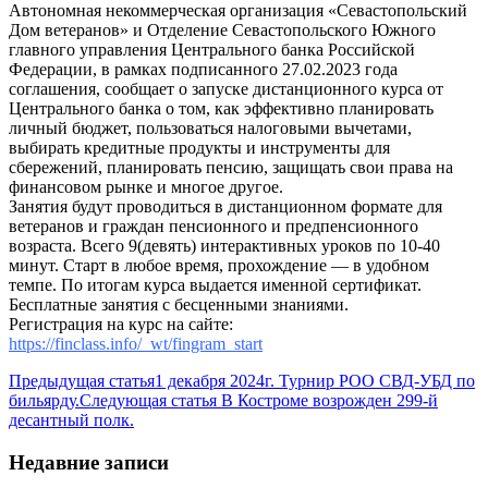
Автономная некоммерческая организация «Севастопольский
Дом ветеранов» и Отделение Севастопольского Южного
главного управления Центрального банка Российской
Федерации, в рамках подписанного 27.02.2023 года
соглашения, сообщает о запуске дистанционного курса от
Центрального банка о том, как эффективно планировать
личный бюджет, пользоваться налоговыми вычетами,
выбирать кредитные продукты и инструменты для
сбережений, планировать пенсию, защищать свои права на
финансовом рынке и многое другое.
Занятия будут проводиться в дистанционном формате для
ветеранов и граждан пенсионного и предпенсионного
возраста. Всего 9(девять) интерактивных уроков по 10-40
минут. Старт в любое время, прохождение — в удобном
темпе. По итогам курса выдается именной сертификат.
Бесплатные занятия с бесценными знаниями.
Регистрация на курс на сайте:
https://finclass.info/_wt/fingram_start
Предыдущая статья
1 декабря 2024г. Турнир РОО СВД-УБД по
бильярду.
Следующая статья
В Костроме возрожден 299-й
десантный полк.
Недавние записи