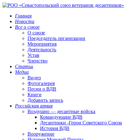
Главная
Новости
Все о союзе
О союзе
Председатель организации
Мероприятия
Деятельность
Устав
Членство
Статьи
Медиа
Видео
Фотогалерея
Песни о ВДВ
Книги
Добавить запись
Российская армия
Воздушно — десантные войска
Командующие ВДВ
Десантники -Герои Советского Союза
История ВДВ
Вооружение
История Морской Пехоты